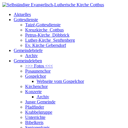
Aktuelles
Gottesdienste
Taizé-Gottesdienste
Kreuzkirche Cottbus
Petrus-Kirche Döbbrick
Luther-Kirche Senftenberg
Ev. Kirche Gebersdorf
Gemeindebriefe
Archiv
Gemeindeleben
>>> Fotos <<<
Posaunenchor
Gospelchor
Webseite vom Gospelchor
Kirchenchor
Konzerte
Archiv
Junge Gemeinde
Pfadfinder
Krabbelgruppe
Unterrichte
Bibelkreis
Seniorenkreis