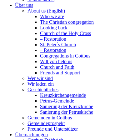
Über uns
About us (English)
Who we are
The Christian congregation
Looking back
Church of the Holy Cross
– Restoration
St. Peter´s Church
– Restoration
Congregations in Cottbus
Will you help us
Church and Faith
Friends and Support
Wer wir sind
Wir laden ein
Geschichtliches
Kreuzkirchengemeinde
Petrus-Gemeinde
Sanierung der Kreuzkirche
Sanierung der Petruskirche
Gemeinden in Cottbus
Gemeindeprospekt
Freunde und Unterstützer
Übernachtungen