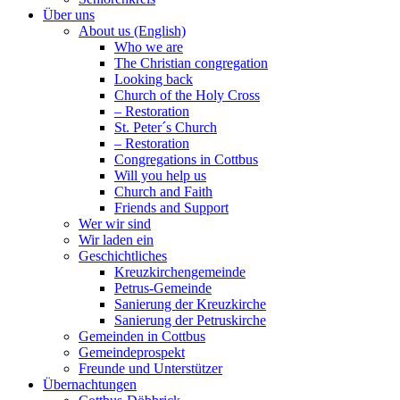
Über uns
About us (English)
Who we are
The Christian congregation
Looking back
Church of the Holy Cross
– Restoration
St. Peter´s Church
– Restoration
Congregations in Cottbus
Will you help us
Church and Faith
Friends and Support
Wer wir sind
Wir laden ein
Geschichtliches
Kreuzkirchengemeinde
Petrus-Gemeinde
Sanierung der Kreuzkirche
Sanierung der Petruskirche
Gemeinden in Cottbus
Gemeindeprospekt
Freunde und Unterstützer
Übernachtungen