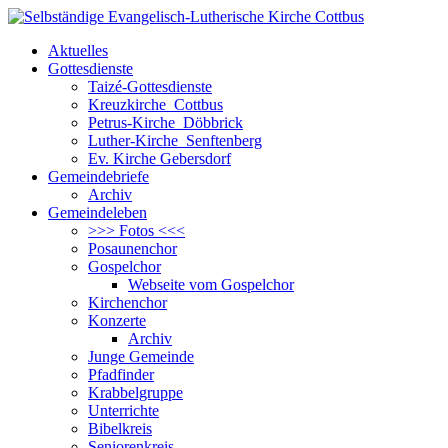
Aktuelles
Gottesdienste
Taizé-Gottesdienste
Kreuzkirche Cottbus
Petrus-Kirche Döbbrick
Luther-Kirche Senftenberg
Ev. Kirche Gebersdorf
Gemeindebriefe
Archiv
Gemeindeleben
>>> Fotos <<<
Posaunenchor
Gospelchor
Webseite vom Gospelchor
Kirchenchor
Konzerte
Archiv
Junge Gemeinde
Pfadfinder
Krabbelgruppe
Unterrichte
Bibelkreis
Seniorenkreis