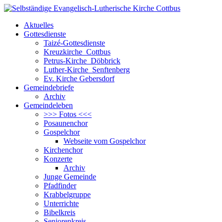
Aktuelles
Gottesdienste
Taizé-Gottesdienste
Kreuzkirche Cottbus
Petrus-Kirche Döbbrick
Luther-Kirche Senftenberg
Ev. Kirche Gebersdorf
Gemeindebriefe
Archiv
Gemeindeleben
>>> Fotos <<<
Posaunenchor
Gospelchor
Webseite vom Gospelchor
Kirchenchor
Konzerte
Archiv
Junge Gemeinde
Pfadfinder
Krabbelgruppe
Unterrichte
Bibelkreis
Seniorenkreis