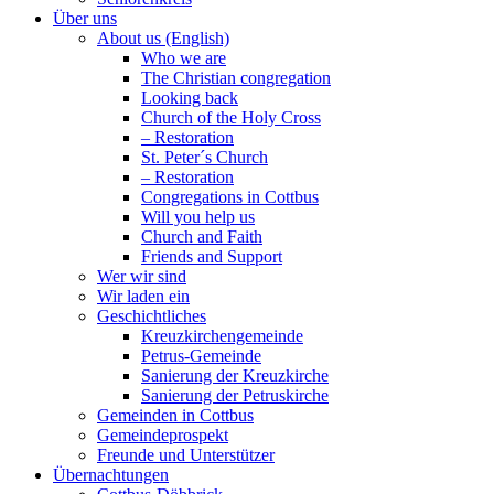
Über uns
About us (English)
Who we are
The Christian congregation
Looking back
Church of the Holy Cross
– Restoration
St. Peter´s Church
– Restoration
Congregations in Cottbus
Will you help us
Church and Faith
Friends and Support
Wer wir sind
Wir laden ein
Geschichtliches
Kreuzkirchengemeinde
Petrus-Gemeinde
Sanierung der Kreuzkirche
Sanierung der Petruskirche
Gemeinden in Cottbus
Gemeindeprospekt
Freunde und Unterstützer
Übernachtungen