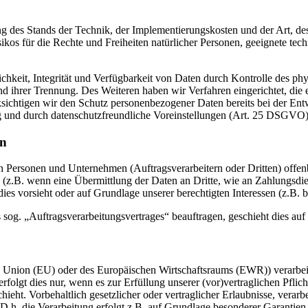
 des Stands der Technik, der Implementierungskosten und der Art, d
isikos für die Rechte und Freiheiten natürlicher Personen, geeignete 
keit, Integrität und Verfügbarkeit von Daten durch Kontrolle des phy
 und ihrer Trennung. Des Weiteren haben wir Verfahren eingerichtet, 
ksichtigen wir den Schutz personenbezogener Daten bereits bei der E
g und durch datenschutzfreundliche Voreinstellungen (Art. 25 DSGVO)
en
ersonen und Unternehmen (Auftragsverarbeitern oder Dritten) offenbar
s (z.B. wenn eine Übermittlung der Daten an Dritte, wie an Zahlungsdie
g dies vorsieht oder auf Grundlage unserer berechtigten Interessen (z.B.
s sog. „Auftragsverarbeitungsvertrages“ beauftragen, geschieht dies 
en Union (EU) oder des Europäischen Wirtschaftsraums (EWR)) verarbe
folgt dies nur, wenn es zur Erfüllung unserer (vor)vertraglichen Pflich
hieht. Vorbehaltlich gesetzlicher oder vertraglicher Erlaubnisse, verarb
h. die Verarbeitung erfolgt z.B. auf Grundlage besonderer Garantien, 