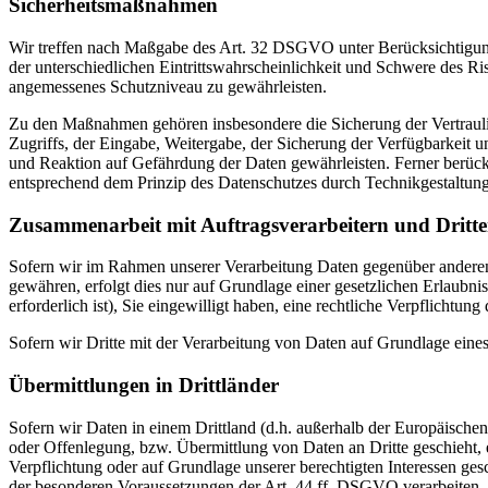
Sicherheitsmaßnahmen
Wir treffen nach Maßgabe des Art. 32 DSGVO unter Berücksichtigung
der unterschiedlichen Eintrittswahrscheinlichkeit und Schwere des R
angemessenes Schutzniveau zu gewährleisten.
Zu den Maßnahmen gehören insbesondere die Sicherung der Vertraulich
Zugriffs, der Eingabe, Weitergabe, der Sicherung der Verfügbarkeit
und Reaktion auf Gefährdung der Daten gewährleisten. Ferner berüc
entsprechend dem Prinzip des Datenschutzes durch Technikgestaltun
Zusammenarbeit mit Auftragsverarbeitern und Dritt
Sofern wir im Rahmen unserer Verarbeitung Daten gegenüber anderen P
gewähren, erfolgt dies nur auf Grundlage einer gesetzlichen Erlaubni
erforderlich ist), Sie eingewilligt haben, eine rechtliche Verpflichtun
Sofern wir Dritte mit der Verarbeitung von Daten auf Grundlage eine
Übermittlungen in Drittländer
Sofern wir Daten in einem Drittland (d.h. außerhalb der Europäisch
oder Offenlegung, bzw. Übermittlung von Daten an Dritte geschieht, er
Verpflichtung oder auf Grundlage unserer berechtigten Interessen gesc
der besonderen Voraussetzungen der Art. 44 ff. DSGVO verarbeiten. D.