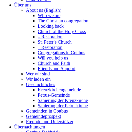
Über uns
About us (English)
Who we are
The Christian congregation
Looking back
Church of the Holy Cross
– Restoration
St. Peter´s Church
– Restoration
Congregations in Cottbus
Will you help us
Church and Faith
Friends and Support
Wer wir sind
Wir laden ein
Geschichtliches
Kreuzkirchengemeinde
Petrus-Gemeinde
Sanierung der Kreuzkirche
Sanierung der Petruskirche
Gemeinden in Cottbus
Gemeindeprospekt
Freunde und Unterstützer
Übernachtungen