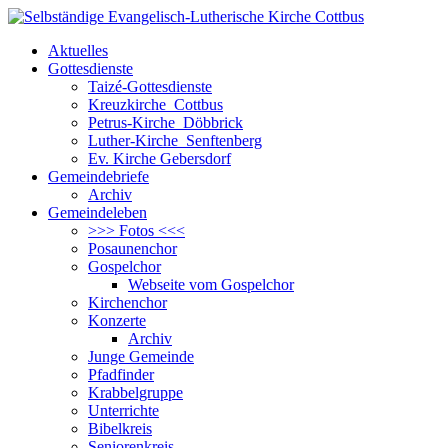
Aktuelles
Gottesdienste
Taizé-Gottesdienste
Kreuzkirche Cottbus
Petrus-Kirche Döbbrick
Luther-Kirche Senftenberg
Ev. Kirche Gebersdorf
Gemeindebriefe
Archiv
Gemeindeleben
>>> Fotos <<<
Posaunenchor
Gospelchor
Webseite vom Gospelchor
Kirchenchor
Konzerte
Archiv
Junge Gemeinde
Pfadfinder
Krabbelgruppe
Unterrichte
Bibelkreis
Seniorenkreis