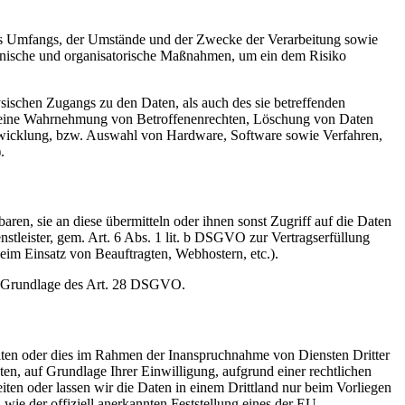
es Umfangs, der Umstände und der Zwecke der Verarbeitung sowie
technische und organisatorische Maßnahmen, um ein dem Risiko
sischen Zugangs zu den Daten, als auch des sie betreffenden
die eine Wahrnehmung von Betroffenenrechten, Löschung von Daten
ntwicklung, bzw. Auswahl von Hardware, Software sowie Verfahren,
.
en, sie an diese übermitteln oder ihnen sonst Zugriff auf die Daten
nstleister, gem. Art. 6 Abs. 1 lit. b DSGVO zur Vertragserfüllung
 beim Einsatz von Beauftragten, Webhostern, etc.).
auf Grundlage des Art. 28 DSGVO.
iten oder dies im Rahmen der Inanspruchnahme von Diensten Dritter
ten, auf Grundlage Ihrer Einwilligung, aufgrund einer rechtlichen
eiten oder lassen wir die Daten in einem Drittland nur beim Vorliegen
wie der offiziell anerkannten Feststellung eines der EU