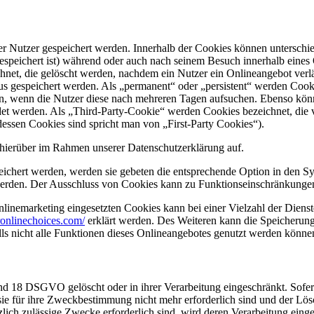
er Nutzer gespeichert werden. Innerhalb der Cookies können unterschi
peichert ist) während oder auch nach seinem Besuch innerhalb eines 
net, die gelöscht werden, nachdem ein Nutzer ein Onlineangebot verlä
tus gespeichert werden. Als „permanent“ oder „persistent“ werden Coo
en, wenn die Nutzer diese nach mehreren Tagen aufsuchen. Ebenso könn
 werden. Als „Third-Party-Cookie“ werden Cookies bezeichnet, die v
dessen Cookies sind spricht man von „First-Party Cookies“).
hierüber im Rahmen unserer Datenschutzerklärung auf.
eichert werden, werden sie gebeten die entsprechende Option in den Sy
erden. Der Ausschluss von Cookies kann zu Funktionseinschränkungen
inemarketing eingesetzten Cookies kann bei einer Vielzahl der Dienste
onlinechoices.com/
erklärt werden. Des Weiteren kann die Speicherung
lls nicht alle Funktionen dieses Onlineangebotes genutzt werden könne
nd 18 DSGVO gelöscht oder in ihrer Verarbeitung eingeschränkt. Sofer
 sie für ihre Zweckbestimmung nicht mehr erforderlich sind und der L
zlich zulässige Zwecke erforderlich sind, wird deren Verarbeitung eing