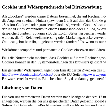
Cookies und Widerspruchsrecht bei Direktwerbung
Als „Cookies“ werden kleine Dateien bezeichnet, die auf Rechnern d
die Angaben zu einem Nutzer (bzw. dem Gerät auf dem das Cookie ges
„Session-Cookies“ oder „transiente Cookies“, werden Cookies bezeich
der Inhalt eines Warenkorbs in einem Onlineshop oder ein Login-Sta
gespeichert bleiben. So kann z.B. der Login-Status gespeichert werd
werden, die für Reichweitenmessung oder Marketingzwecke verwendet
Onlineangebot betreibt, angeboten werden (andernfalls, wenn es nur 
Wir können temporäre und permanente Cookies einsetzen und klären 
Falls die Nutzer nicht möchten, dass Cookies auf ihrem Rechner gesp
Cookies können in den Systemeinstellungen des Browsers gelöscht w
Ein genereller Widerspruch gegen den Einsatz der zu Zwecken des Onl
http://www.aboutads.info/choices/
oder die EU-Seite
http://www.your
Browsers erreicht werden. Bitte beachten Sie, dass dann gegebenenfa
Löschung von Daten
Die von uns verarbeiteten Daten werden nach Maßgabe der Art. 17 u
angegeben, werden die bei uns gespeicherten Daten gelöscht, sobald
Sofern die Daten nicht gelöscht werden, weil sie für andere und geset