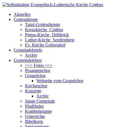
Aktuelles
Gottesdienste
Taizé-Gottesdienste
Kreuzkirche Cottbus
Petrus-Kirche Döbbrick
Luther-Kirche Senftenberg
Ev. Kirche Gebersdorf
Gemeindebriefe
Archiv
Gemeindeleben
>>> Fotos <<<
Posaunenchor
Gospelchor
Webseite vom Gospelchor
Kirchenchor
Konzerte
Archiv
Junge Gemeinde
Pfadfinder
Krabbelgruppe
Unterrichte
Bibelkreis
Seniorenkreis