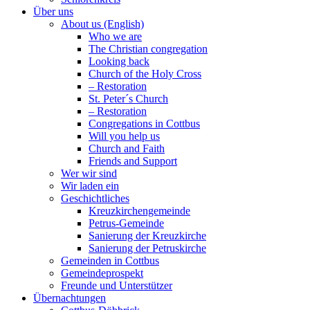
Über uns
About us (English)
Who we are
The Christian congregation
Looking back
Church of the Holy Cross
– Restoration
St. Peter´s Church
– Restoration
Congregations in Cottbus
Will you help us
Church and Faith
Friends and Support
Wer wir sind
Wir laden ein
Geschichtliches
Kreuzkirchengemeinde
Petrus-Gemeinde
Sanierung der Kreuzkirche
Sanierung der Petruskirche
Gemeinden in Cottbus
Gemeindeprospekt
Freunde und Unterstützer
Übernachtungen