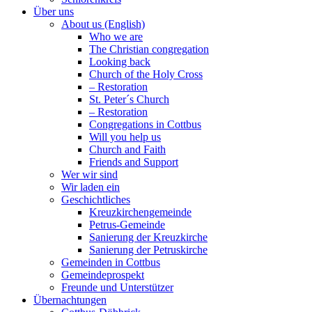
Über uns
About us (English)
Who we are
The Christian congregation
Looking back
Church of the Holy Cross
– Restoration
St. Peter´s Church
– Restoration
Congregations in Cottbus
Will you help us
Church and Faith
Friends and Support
Wer wir sind
Wir laden ein
Geschichtliches
Kreuzkirchengemeinde
Petrus-Gemeinde
Sanierung der Kreuzkirche
Sanierung der Petruskirche
Gemeinden in Cottbus
Gemeindeprospekt
Freunde und Unterstützer
Übernachtungen