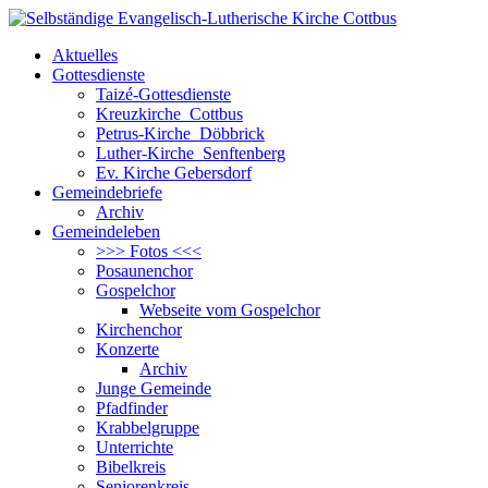
Aktuelles
Gottesdienste
Taizé-Gottesdienste
Kreuzkirche Cottbus
Petrus-Kirche Döbbrick
Luther-Kirche Senftenberg
Ev. Kirche Gebersdorf
Gemeindebriefe
Archiv
Gemeindeleben
>>> Fotos <<<
Posaunenchor
Gospelchor
Webseite vom Gospelchor
Kirchenchor
Konzerte
Archiv
Junge Gemeinde
Pfadfinder
Krabbelgruppe
Unterrichte
Bibelkreis
Seniorenkreis