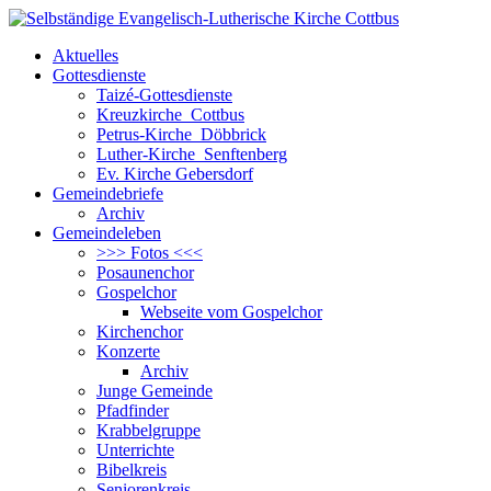
Aktuelles
Gottesdienste
Taizé-Gottesdienste
Kreuzkirche Cottbus
Petrus-Kirche Döbbrick
Luther-Kirche Senftenberg
Ev. Kirche Gebersdorf
Gemeindebriefe
Archiv
Gemeindeleben
>>> Fotos <<<
Posaunenchor
Gospelchor
Webseite vom Gospelchor
Kirchenchor
Konzerte
Archiv
Junge Gemeinde
Pfadfinder
Krabbelgruppe
Unterrichte
Bibelkreis
Seniorenkreis