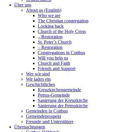
Über uns
About us (English)
Who we are
The Christian congregation
Looking back
Church of the Holy Cross
– Restoration
St. Peter´s Church
– Restoration
Congregations in Cottbus
Will you help us
Church and Faith
Friends and Support
Wer wir sind
Wir laden ein
Geschichtliches
Kreuzkirchengemeinde
Petrus-Gemeinde
Sanierung der Kreuzkirche
Sanierung der Petruskirche
Gemeinden in Cottbus
Gemeindeprospekt
Freunde und Unterstützer
Übernachtungen