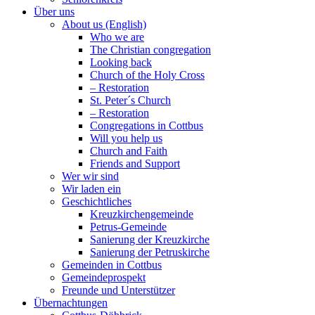
Über uns
About us (English)
Who we are
The Christian congregation
Looking back
Church of the Holy Cross
– Restoration
St. Peter´s Church
– Restoration
Congregations in Cottbus
Will you help us
Church and Faith
Friends and Support
Wer wir sind
Wir laden ein
Geschichtliches
Kreuzkirchengemeinde
Petrus-Gemeinde
Sanierung der Kreuzkirche
Sanierung der Petruskirche
Gemeinden in Cottbus
Gemeindeprospekt
Freunde und Unterstützer
Übernachtungen