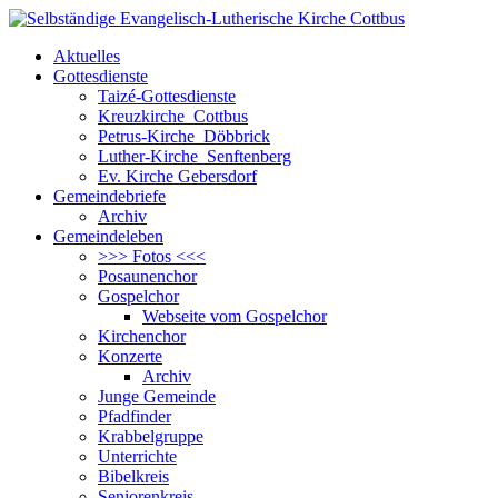
Aktuelles
Gottesdienste
Taizé-Gottesdienste
Kreuzkirche Cottbus
Petrus-Kirche Döbbrick
Luther-Kirche Senftenberg
Ev. Kirche Gebersdorf
Gemeindebriefe
Archiv
Gemeindeleben
>>> Fotos <<<
Posaunenchor
Gospelchor
Webseite vom Gospelchor
Kirchenchor
Konzerte
Archiv
Junge Gemeinde
Pfadfinder
Krabbelgruppe
Unterrichte
Bibelkreis
Seniorenkreis