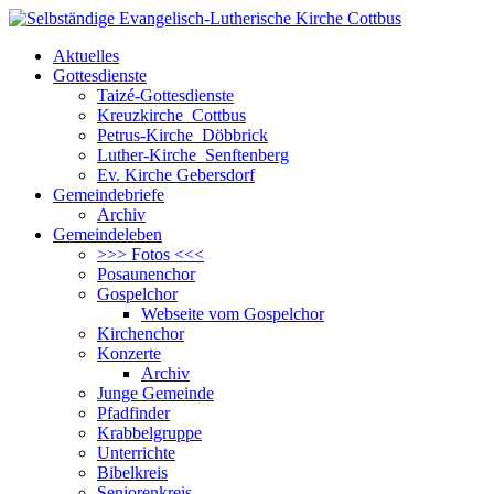
Aktuelles
Gottesdienste
Taizé-Gottesdienste
Kreuzkirche Cottbus
Petrus-Kirche Döbbrick
Luther-Kirche Senftenberg
Ev. Kirche Gebersdorf
Gemeindebriefe
Archiv
Gemeindeleben
>>> Fotos <<<
Posaunenchor
Gospelchor
Webseite vom Gospelchor
Kirchenchor
Konzerte
Archiv
Junge Gemeinde
Pfadfinder
Krabbelgruppe
Unterrichte
Bibelkreis
Seniorenkreis