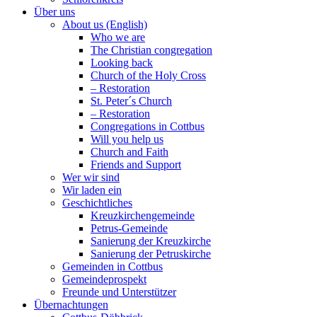
Über uns
About us (English)
Who we are
The Christian congregation
Looking back
Church of the Holy Cross
– Restoration
St. Peter´s Church
– Restoration
Congregations in Cottbus
Will you help us
Church and Faith
Friends and Support
Wer wir sind
Wir laden ein
Geschichtliches
Kreuzkirchengemeinde
Petrus-Gemeinde
Sanierung der Kreuzkirche
Sanierung der Petruskirche
Gemeinden in Cottbus
Gemeindeprospekt
Freunde und Unterstützer
Übernachtungen