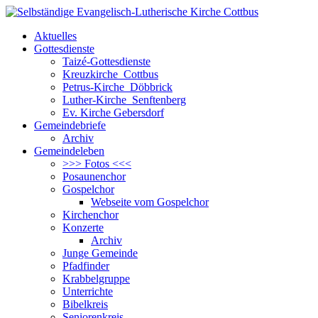
Aktuelles
Gottesdienste
Taizé-Gottesdienste
Kreuzkirche Cottbus
Petrus-Kirche Döbbrick
Luther-Kirche Senftenberg
Ev. Kirche Gebersdorf
Gemeindebriefe
Archiv
Gemeindeleben
>>> Fotos <<<
Posaunenchor
Gospelchor
Webseite vom Gospelchor
Kirchenchor
Konzerte
Archiv
Junge Gemeinde
Pfadfinder
Krabbelgruppe
Unterrichte
Bibelkreis
Seniorenkreis