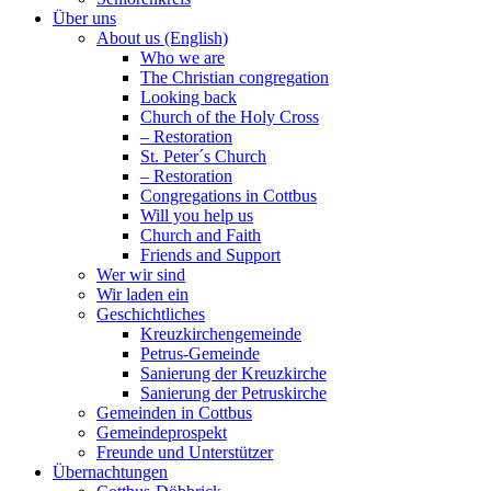
Über uns
About us (English)
Who we are
The Christian congregation
Looking back
Church of the Holy Cross
– Restoration
St. Peter´s Church
– Restoration
Congregations in Cottbus
Will you help us
Church and Faith
Friends and Support
Wer wir sind
Wir laden ein
Geschichtliches
Kreuzkirchengemeinde
Petrus-Gemeinde
Sanierung der Kreuzkirche
Sanierung der Petruskirche
Gemeinden in Cottbus
Gemeindeprospekt
Freunde und Unterstützer
Übernachtungen