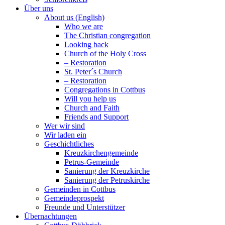
Über uns
About us (English)
Who we are
The Christian congregation
Looking back
Church of the Holy Cross
– Restoration
St. Peter´s Church
– Restoration
Congregations in Cottbus
Will you help us
Church and Faith
Friends and Support
Wer wir sind
Wir laden ein
Geschichtliches
Kreuzkirchengemeinde
Petrus-Gemeinde
Sanierung der Kreuzkirche
Sanierung der Petruskirche
Gemeinden in Cottbus
Gemeindeprospekt
Freunde und Unterstützer
Übernachtungen