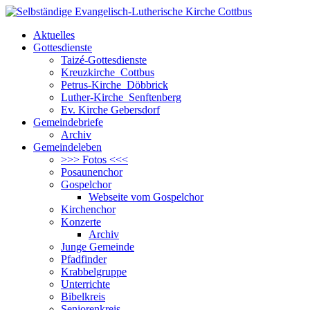
Aktuelles
Gottesdienste
Taizé-Gottesdienste
Kreuzkirche Cottbus
Petrus-Kirche Döbbrick
Luther-Kirche Senftenberg
Ev. Kirche Gebersdorf
Gemeindebriefe
Archiv
Gemeindeleben
>>> Fotos <<<
Posaunenchor
Gospelchor
Webseite vom Gospelchor
Kirchenchor
Konzerte
Archiv
Junge Gemeinde
Pfadfinder
Krabbelgruppe
Unterrichte
Bibelkreis
Seniorenkreis