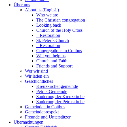
Über uns
About us (English)
Who we are
The Christian congregation
Looking back
Church of the Holy Cross
– Restoration
St. Peter´s Church
– Restoration
Congregations in Cottbus
Will you help us
Church and Faith
Friends and Support
Wer wir sind
Wir laden ein
Geschichtliches
Kreuzkirchengemeinde
Petrus-Gemeinde
Sanierung der Kreuzkirche
Sanierung der Petruskirche
Gemeinden in Cottbus
Gemeindeprospekt
Freunde und Unterstützer
Übernachtungen