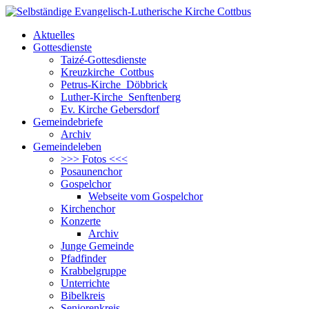
Aktuelles
Gottesdienste
Taizé-Gottesdienste
Kreuzkirche Cottbus
Petrus-Kirche Döbbrick
Luther-Kirche Senftenberg
Ev. Kirche Gebersdorf
Gemeindebriefe
Archiv
Gemeindeleben
>>> Fotos <<<
Posaunenchor
Gospelchor
Webseite vom Gospelchor
Kirchenchor
Konzerte
Archiv
Junge Gemeinde
Pfadfinder
Krabbelgruppe
Unterrichte
Bibelkreis
Seniorenkreis