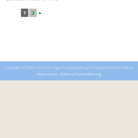
1
2
►
Copyright © 2026 Selbständige Evangelisch-Lutherische Kirche Cottbus.
Impressum
-
Datenschutzerklärung