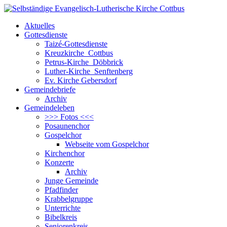
Aktuelles
Gottesdienste
Taizé-Gottesdienste
Kreuzkirche Cottbus
Petrus-Kirche Döbbrick
Luther-Kirche Senftenberg
Ev. Kirche Gebersdorf
Gemeindebriefe
Archiv
Gemeindeleben
>>> Fotos <<<
Posaunenchor
Gospelchor
Webseite vom Gospelchor
Kirchenchor
Konzerte
Archiv
Junge Gemeinde
Pfadfinder
Krabbelgruppe
Unterrichte
Bibelkreis
Seniorenkreis