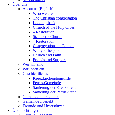
Über uns
About us (English)
Who we are
The Christian congregation
Looking back
Church of the Holy Cross
– Restoration
St. Peter´s Church
– Restoration
Congregations in Cottbus
Will you help us
Church and Faith
Friends and Support
Wer wir sind
Wir laden ein
Geschichtliches
Kreuzkirchengemeinde
Petrus-Gemeinde
Sanierung der Kreuzkirche
Sanierung der Petruskirche
Gemeinden in Cottbus
Gemeindeprospekt
Freunde und Unterstützer
Übernachtungen