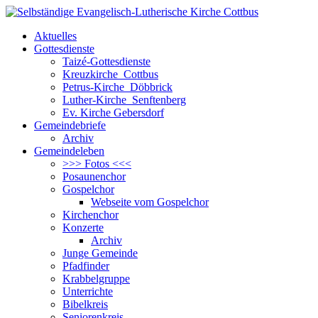
Aktuelles
Gottesdienste
Taizé-Gottesdienste
Kreuzkirche Cottbus
Petrus-Kirche Döbbrick
Luther-Kirche Senftenberg
Ev. Kirche Gebersdorf
Gemeindebriefe
Archiv
Gemeindeleben
>>> Fotos <<<
Posaunenchor
Gospelchor
Webseite vom Gospelchor
Kirchenchor
Konzerte
Archiv
Junge Gemeinde
Pfadfinder
Krabbelgruppe
Unterrichte
Bibelkreis
Seniorenkreis