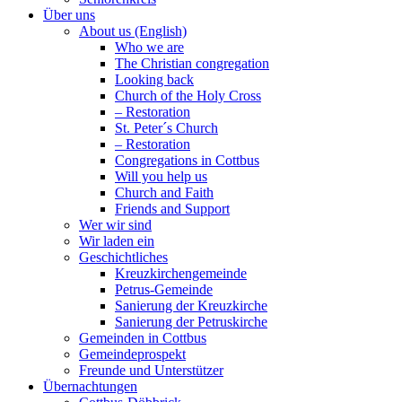
Über uns
About us (English)
Who we are
The Christian congregation
Looking back
Church of the Holy Cross
– Restoration
St. Peter´s Church
– Restoration
Congregations in Cottbus
Will you help us
Church and Faith
Friends and Support
Wer wir sind
Wir laden ein
Geschichtliches
Kreuzkirchengemeinde
Petrus-Gemeinde
Sanierung der Kreuzkirche
Sanierung der Petruskirche
Gemeinden in Cottbus
Gemeindeprospekt
Freunde und Unterstützer
Übernachtungen