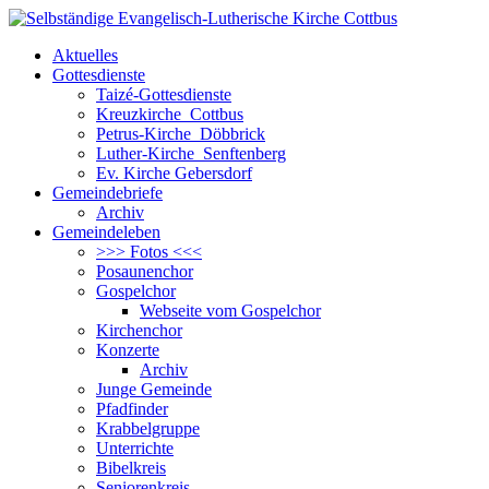
Aktuelles
Gottesdienste
Taizé-Gottesdienste
Kreuzkirche Cottbus
Petrus-Kirche Döbbrick
Luther-Kirche Senftenberg
Ev. Kirche Gebersdorf
Gemeindebriefe
Archiv
Gemeindeleben
>>> Fotos <<<
Posaunenchor
Gospelchor
Webseite vom Gospelchor
Kirchenchor
Konzerte
Archiv
Junge Gemeinde
Pfadfinder
Krabbelgruppe
Unterrichte
Bibelkreis
Seniorenkreis