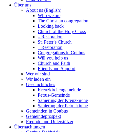
Über uns
About us (English)
Who we are
The Christian congregation
Looking back
Church of the Holy Cross
– Restoration
St. Peter´s Church
– Restoration
Congregations in Cottbus
Will you help us
Church and Faith
Friends and Support
Wer wir sind
Wir laden ein
Geschichtliches
Kreuzkirchengemeinde
Petrus-Gemeinde
Sanierung der Kreuzkirche
Sanierung der Petruskirche
Gemeinden in Cottbus
Gemeindeprospekt
Freunde und Unterstützer
Übernachtungen